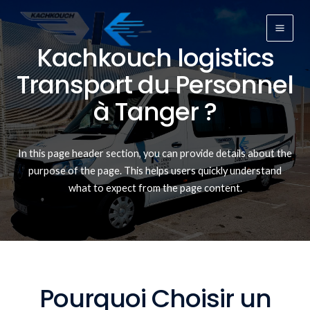
Aller
au
Main
contenu
Kachkouch logistics
Men
Transport du Personnel
à Tanger ?
In this page header section, you can provide details about the
purpose of the page. This helps users quickly understand
what to expect from the page content.
Pourquoi Choisir un