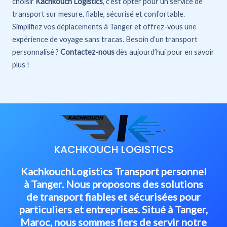
choisir
Kachkouch Logistics
, c’est opter pour un service de
transport sur mesure, fiable, sécurisé et confortable.
Simplifiez vos déplacements à Tanger et offrez-vous une
expérience de voyage sans tracas. Besoin d’un transport
personnalisé ?
Contactez-nous
dès aujourd’hui pour en savoir
plus !
KACHKOUCH LOGISTICS
KachkouchLogistics Transport personnel
à Tanger. Nous proposons des solutions
de transport fiables et sécurisées pour
particuliers et entreprises. Situé à Tanger,
Maroc, nous sommes fiers de servir notre